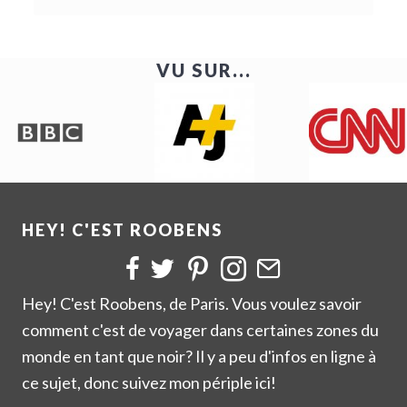
e
a
r
VU SUR...
c
h
t
h
i
s
w
HEY! C'EST ROOBENS
e
b
s
Hey! C'est Roobens, de Paris. Vous voulez savoir
i
t
comment c'est de voyager dans certaines zones du
e
monde en tant que noir? Il y a peu d'infos en ligne à
ce sujet, donc suivez mon périple ici!