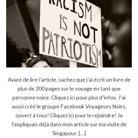
v
n
d
i
t
e
g
b
a
a
t
r
i
o
n
Avant de lire l’article, sachez que j’ai écrit un livre de
plus de 200 pages sur le voyage en tant que
personne noire. Cliquez ici pour plus d’infos. J’ai
aussi créé le groupe Facebook Voyageurs Noirs,
ouvert à tous! Cliquez ici pour le rejoindre! Je
l’expliquais déjà dans mon article sur ma visite de
Singapour. […]