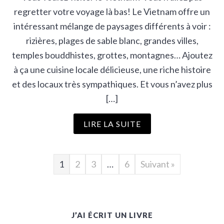
regretter votre voyage là bas! Le Vietnam offre un
intéressant mélange de paysages différents à voir :
rizières, plages de sable blanc, grandes villes,
temples bouddhistes, grottes, montagnes… Ajoutez
à ça une cuisine locale délicieuse, une riche histoire
et des locaux très sympathiques. Et vous n’avez plus
[…]
LIRE LA SUITE
1
2
3
…
6
Suivant »
J’AI ÉCRIT UN LIVRE