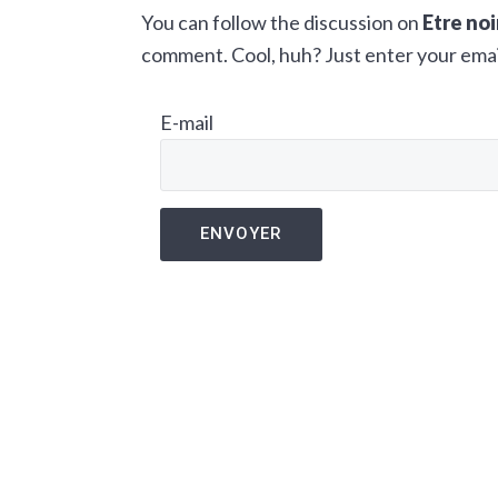
You can follow the discussion on
Etre noi
a
e
i
comment. Cool, huh? Just enter your email
v
n
d
i
t
e
E-mail
g
b
a
a
t
r
i
o
n