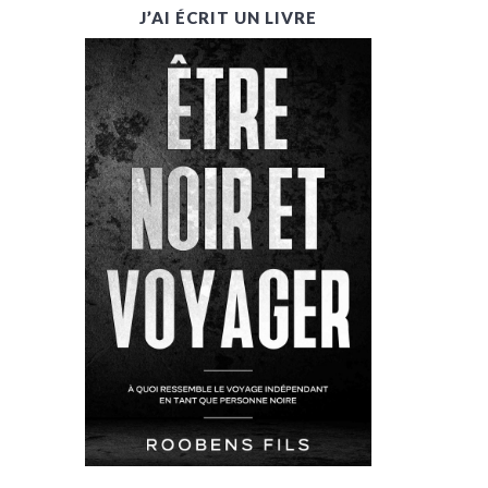
J’AI ÉCRIT UN LIVRE
R
I
M
A
R
Y
S
I
D
E