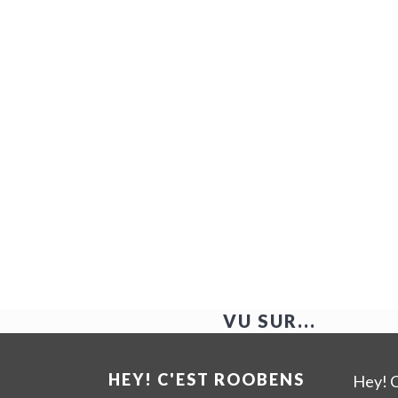
VU SUR...
HEY! C'EST ROOBENS
Hey! C