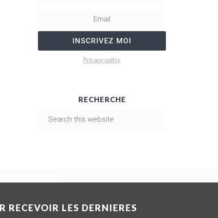
Privacy policy
RECHERCHE
S
e
a
r
c
h
t
h
R RECEVOIR LES DERNIERES
i